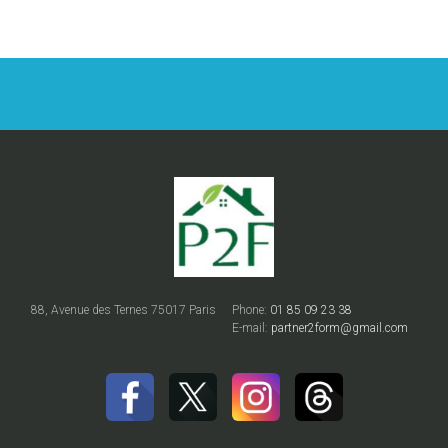
88, Avenue des Ternes 75017 Paris
Phone:
01 85 09 23 38
E-mail:
partner2form@gmail.com