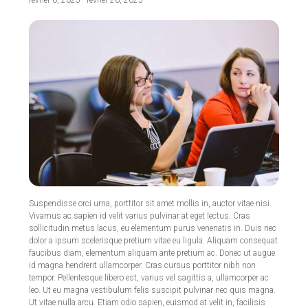
Suspendisse orci urna, porttitor sit amet mollis in, auctor vitae nisi.
Vivamus ac sapien id velit varius pulvinar at eget lectus. Cras
sollicitudin metus lacus, eu elementum purus venenatis in. Duis nec
dolor a ipsum scelerisque pretium vitae eu ligula. Aliquam consequat
faucibus diam, elementum aliquam ante pretium ac. Donec ut augue
id magna hendrerit ullamcorper. Cras cursus porttitor nibh non
tempor. Pellentesque libero est, varius vel sagittis a, ullamcorper ac
leo. Ut eu magna vestibulum felis suscipit pulvinar nec quis magna.
Ut vitae nulla arcu. Etiam odio sapien, euismod at velit in, facilisis