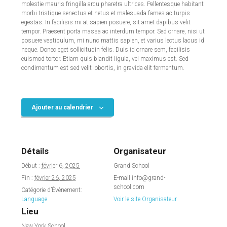
molestie mauris fringilla arcu pharetra ultrices. Pellentesque habitant
morbi tristique senectus et netus et malesuada fames ac turpis
egestas. In facilisis mi at sapien posuere, sit amet dapibus velit
tempor. Praesent porta massa ac interdum tempor. Sed ornare, nisi ut
posuere vestibulum, mi nunc mattis sapien, et varius lectus lacus id
neque. Donec eget sollicitudin felis. Duis id ornare sem, facilisis
euismod tortor. Etiam quis blandit ligula, vel maximus est. Sed
condimentum est sed velit lobortis, in gravida elit fermentum.
Ajouter au calendrier
Détails
Organisateur
Début :
février 6, 2025
Grand School
Fin :
février 26, 2025
E-mail
info@grand-
school.com
Catégorie d’Évènement:
Language
Voir le site Organisateur
Lieu
New York School