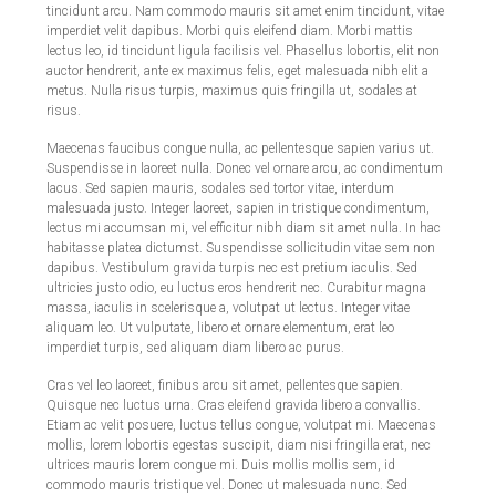
tincidunt arcu. Nam commodo mauris sit amet enim tincidunt, vitae
imperdiet velit dapibus. Morbi quis eleifend diam. Morbi mattis
lectus leo, id tincidunt ligula facilisis vel. Phasellus lobortis, elit non
auctor hendrerit, ante ex maximus felis, eget malesuada nibh elit a
metus. Nulla risus turpis, maximus quis fringilla ut, sodales at
risus.
Maecenas faucibus congue nulla, ac pellentesque sapien varius ut.
Suspendisse in laoreet nulla. Donec vel ornare arcu, ac condimentum
lacus. Sed sapien mauris, sodales sed tortor vitae, interdum
malesuada justo. Integer laoreet, sapien in tristique condimentum,
lectus mi accumsan mi, vel efficitur nibh diam sit amet nulla. In hac
habitasse platea dictumst. Suspendisse sollicitudin vitae sem non
dapibus. Vestibulum gravida turpis nec est pretium iaculis. Sed
ultricies justo odio, eu luctus eros hendrerit nec. Curabitur magna
massa, iaculis in scelerisque a, volutpat ut lectus. Integer vitae
aliquam leo. Ut vulputate, libero et ornare elementum, erat leo
imperdiet turpis, sed aliquam diam libero ac purus.
Cras vel leo laoreet, finibus arcu sit amet, pellentesque sapien.
Quisque nec luctus urna. Cras eleifend gravida libero a convallis.
Etiam ac velit posuere, luctus tellus congue, volutpat mi. Maecenas
mollis, lorem lobortis egestas suscipit, diam nisi fringilla erat, nec
ultrices mauris lorem congue mi. Duis mollis mollis sem, id
commodo mauris tristique vel. Donec ut malesuada nunc. Sed