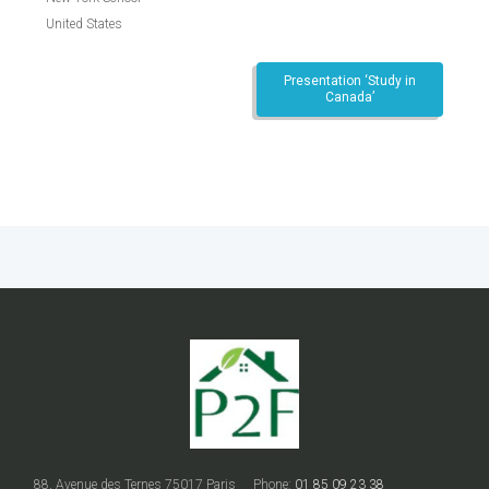
United States
Presentation ‘Study in
Canada’
88, Avenue des Ternes 75017 Paris
Phone:
01 85 09 23 38