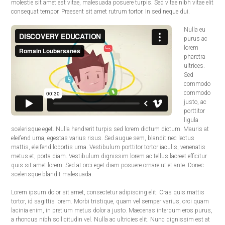
molestie sit amet est vitae, malesuada posuere turpis. Sed vitae nibh vitae elit
consequat tempor. Praesent sit amet rutrum tortor. In sed neque dui.
Nulla eu
purus ac
lorem
pharetra
ultrices.
Sed
commodo
commodo
justo, ac
porttitor
ligula
scelerisque eget. Nulla hendrerit turpis sed lorem dictum dictum. Mauris at
eleifend urna, egestas varius risus. Sed augue sem, blandit nec lectus
mattis, eleifend lobortis urna. Vestibulum porttitor tortor iaculis, venenatis
metus et, porta diam. Vestibulum dignissim lorem ac tellus laoreet efficitur
quis sit amet lorem. Sed at orci eget diam posuere ornare ut et ante. Donec
scelerisque blandit malesuada.
Lorem ipsum dolor sit amet, consectetur adipiscing elit. Cras quis mattis
tortor, id sagittis lorem. Morbi tristique, quam vel semper varius, orci quam
lacinia enim, in pretium metus dolor a justo. Maecenas interdum eros purus,
a rhoncus nibh sollicitudin vel. Nulla ac ultricies elit. Nunc dignissim est at