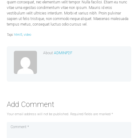
quam consequat, nec elementum velit tempor. Nulla facilisi. Etiam eu nunc
vitae urna egestas condimentum vitae non ipsum. Mauris id eros
vestibulum velit ultricies interdum. Morbi et varius nibh. Proin pulvinar
sapien ut felis tristique, non commodo neque aliquet. Maecenas malesuada
tempus metus, consequat luctus odio cursus vel.
Tags:
html5
,
video
About
ADMINP2F
Add Comment
Your email address will not be published. Required fields are marked *