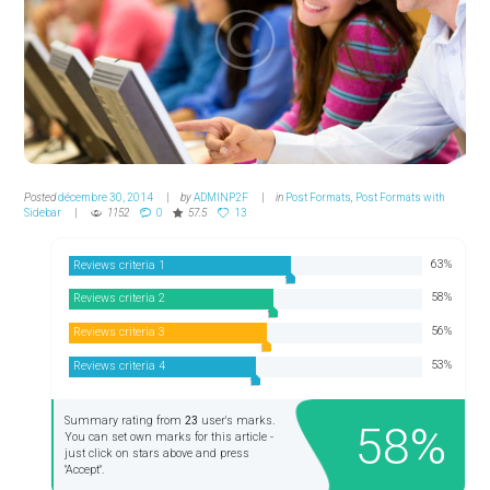
Posted
décembre 30, 2014
by
ADMINP2F
in
Post Formats
,
Post Formats with
Sidebar
1152
0
57.5
13
63
Reviews criteria 1
58
Reviews criteria 2
56
Reviews criteria 3
53
Reviews criteria 4
Summary rating from
23
user's marks.
58
You can set own marks for this article -
just click on stars above and press
"Accept".