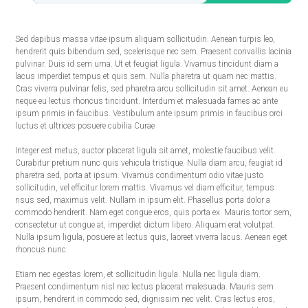
Sed dapibus massa vitae ipsum aliquam sollicitudin. Aenean turpis leo,
hendrerit quis bibendum sed, scelerisque nec sem. Praesent convallis lacinia
pulvinar. Duis id sem urna. Ut et feugiat ligula. Vivamus tincidunt diam a
lacus imperdiet tempus et quis sem. Nulla pharetra ut quam nec mattis.
Cras viverra pulvinar felis, sed pharetra arcu sollicitudin sit amet. Aenean eu
neque eu lectus rhoncus tincidunt. Interdum et malesuada fames ac ante
ipsum primis in faucibus. Vestibulum ante ipsum primis in faucibus orci
luctus et ultrices posuere cubilia Curae
Integer est metus, auctor placerat ligula sit amet, molestie faucibus velit.
Curabitur pretium nunc quis vehicula tristique. Nulla diam arcu, feugiat id
pharetra sed, porta at ipsum. Vivamus condimentum odio vitae justo
sollicitudin, vel efficitur lorem mattis. Vivamus vel diam efficitur, tempus
risus sed, maximus velit. Nullam in ipsum elit. Phasellus porta dolor a
commodo hendrerit. Nam eget congue eros, quis porta ex. Mauris tortor sem,
consectetur ut congue at, imperdiet dictum libero. Aliquam erat volutpat.
Nulla ipsum ligula, posuere at lectus quis, laoreet viverra lacus. Aenean eget
rhoncus nunc.
Etiam nec egestas lorem, et sollicitudin ligula. Nulla nec ligula diam.
Praesent condimentum nisl nec lectus placerat malesuada. Mauris sem
ipsum, hendrerit in commodo sed, dignissim nec velit. Cras lectus eros,