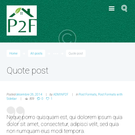
Home
All posts
●●●
Quote post
Quote post
Posted
décembre 26, 2014
by
ADMINP2F
in
Post Formats
,
Post Formats with
Sidebar
809
0
1
Neque porro quisquam est, qui dolorem ipsum quia
dolor sit amet, consectetur, adipisci velit, sed quia
non numquam eius modi tempora.